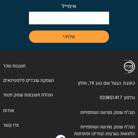
אימייל
שלח/י
חשבות שכר
העסקת עובדים פלסטינאים
כתובת: הבעל שם טוב 19, חולון
הנהלת חשבונות עוסק פטור
טלפון: 033851417
אודות
הנה"ח עוסק מורשה ושותפויות
צרו קשר
הנה"ח עוסק מורשה ושותפויות
הלוואות בערבות המדינה ופתרונות